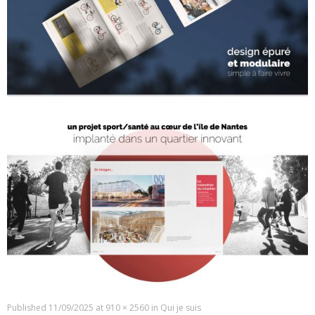
Published
11/09/2025
at
910 × 2560
in
Qui je suis