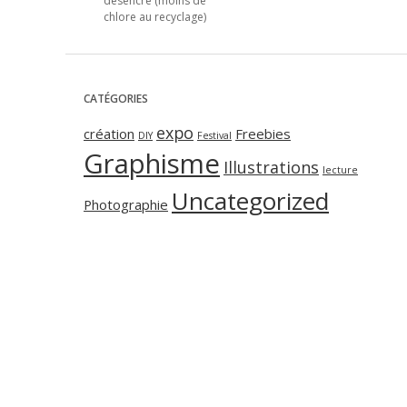
désencré (moins de
chlore au recyclage)
CATÉGORIES
expo
création
Freebies
DIY
Festival
Graphisme
Illustrations
lecture
Uncategorized
Photographie