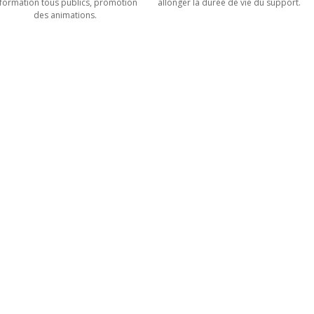
nformation tous publics, promotion
allonger la durée de vie du support.
des animations.