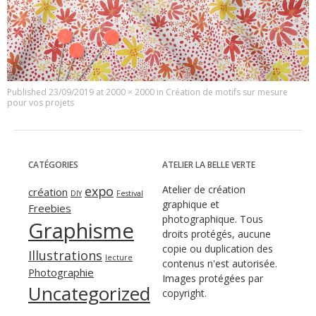
Published
23/09/2019
at
2000 × 2000
in
Création de motifs sur mesure
pour vos projets
CATÉGORIES
ATELIER LA BELLE VERTE
expo
Atelier de création
création
DIY
Festival
graphique et
Freebies
photographique. Tous
Graphisme
droits protégés, aucune
copie ou duplication des
Illustrations
lecture
contenus n'est autorisée.
Photographie
Images protégées par
Uncategorized
copyright.