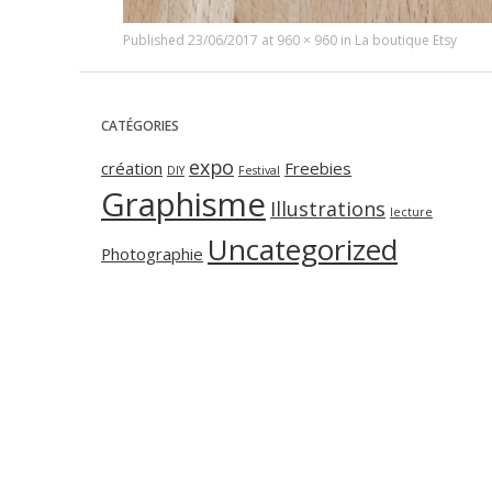
Published
23/06/2017
at
960 × 960
in
La boutique Etsy
CATÉGORIES
expo
création
Freebies
DIY
Festival
Graphisme
Illustrations
lecture
Uncategorized
Photographie