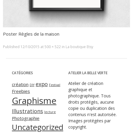
Poster Règles de la maison
Published
12/10/2015
at
500 × 522
in
La boutique Etsy
CATÉGORIES
ATELIER LA BELLE VERTE
expo
Atelier de création
création
DIY
Festival
graphique et
Freebies
photographique. Tous
Graphisme
droits protégés, aucune
copie ou duplication des
Illustrations
lecture
contenus n'est autorisée.
Photographie
Images protégées par
Uncategorized
copyright.