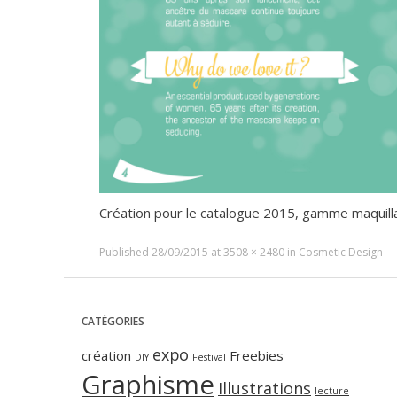
Création pour le catalogue 2015, gamme maquil
Published
28/09/2015
at
3508 × 2480
in
Cosmetic Design
CATÉGORIES
expo
création
Freebies
DIY
Festival
Graphisme
Illustrations
lecture