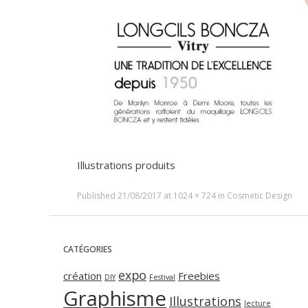
Illustrations produits
Published
21/08/2017
at
1024 × 724
in
Cosmetic Design
CATÉGORIES
expo
création
Freebies
DIY
Festival
Graphisme
Illustrations
lecture