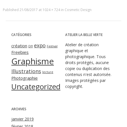
Published
21/08/2017
at
1024 × 724
in
Cosmetic Design
CATÉGORIES
ATELIER LA BELLE VERTE
expo
Atelier de création
création
DIY
Festival
graphique et
Freebies
photographique. Tous
Graphisme
droits protégés, aucune
copie ou duplication des
Illustrations
lecture
contenus n'est autorisée.
Photographie
Images protégées par
Uncategorized
copyright.
ARCHIVES
janvier 2019
février 2018