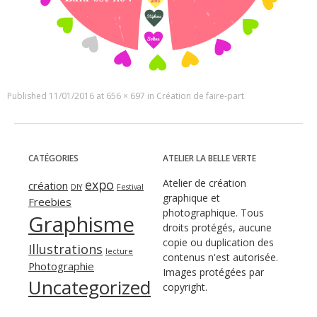
Published
11/01/2016
at
656 × 697
in
Création de faire-part
CATÉGORIES
ATELIER LA BELLE VERTE
expo
Atelier de création
création
DIY
Festival
graphique et
Freebies
photographique. Tous
Graphisme
droits protégés, aucune
copie ou duplication des
Illustrations
lecture
contenus n'est autorisée.
Photographie
Images protégées par
Uncategorized
copyright.