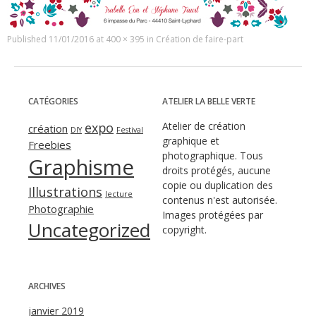
Published
11/01/2016
at
400 × 395
in
Création de faire-part
CATÉGORIES
ATELIER LA BELLE VERTE
expo
Atelier de création
création
DIY
Festival
graphique et
Freebies
photographique. Tous
Graphisme
droits protégés, aucune
copie ou duplication des
Illustrations
lecture
contenus n'est autorisée.
Photographie
Images protégées par
Uncategorized
copyright.
ARCHIVES
janvier 2019