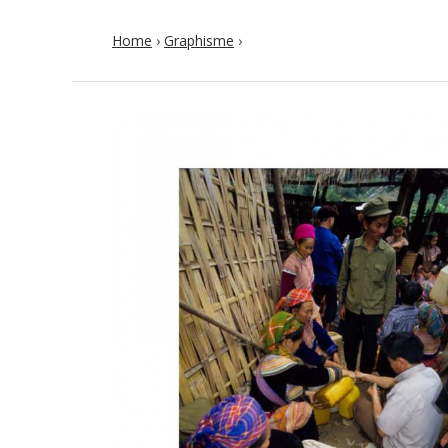
Home
›
Graphisme
›