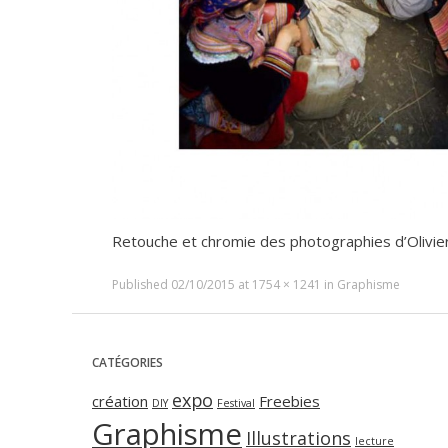
Retouche et chromie des photographies d’Olivier
Published
02/10/2015
at
1754 × 1241
in
Graphisme
CATÉGORIES
expo
création
Freebies
DIY
Festival
Graphisme
Illustrations
lecture