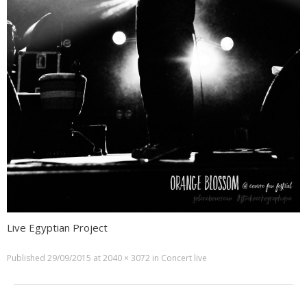
Live Egyptian Project
Published
29/09/2015
at
2040 × 3072
in
Concert live