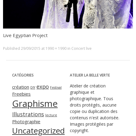
Live Egyptian Project
Published
29/09/2015
at
1990 × 1990
in
Concert live
CATÉGORIES
ATELIER LA BELLE VERTE
expo
Atelier de création
création
DIY
Festival
graphique et
Freebies
photographique. Tous
Graphisme
droits protégés, aucune
copie ou duplication des
Illustrations
lecture
contenus n'est autorisée.
Photographie
Images protégées par
Uncategorized
copyright.