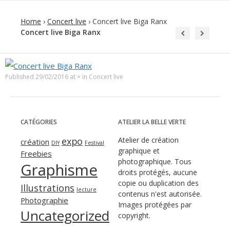
Home
›
Concert live
›
Concert live Biga Ranx
Concert live Biga Ranx
Published
29/02/2016
at
×
in
Concert live
CATÉGORIES
ATELIER LA BELLE VERTE
expo
Atelier de création
création
DIY
Festival
graphique et
Freebies
photographique. Tous
Graphisme
droits protégés, aucune
copie ou duplication des
Illustrations
lecture
contenus n'est autorisée.
Photographie
Images protégées par
Uncategorized
copyright.