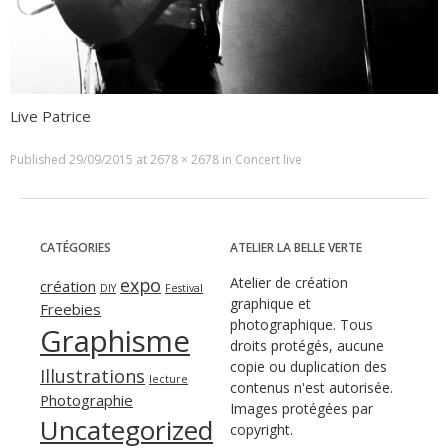
Live Patrice
Published
29/09/2015
at
2678 × 2678
in
Concert live
CATÉGORIES
ATELIER LA BELLE VERTE
expo
Atelier de création
création
DIY
Festival
graphique et
Freebies
photographique. Tous
Graphisme
droits protégés, aucune
copie ou duplication des
Illustrations
lecture
contenus n'est autorisée.
Photographie
Images protégées par
Uncategorized
copyright.