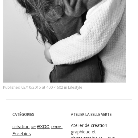
Published
02/10/2015
at
400 × 602
in
Lifestyle
CATÉGORIES
ATELIER LA BELLE VERTE
expo
Atelier de création
création
DIY
Festival
graphique et
Freebies