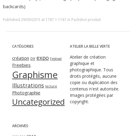
backcards)
Published
29/09/2015
at
1787 × 1187
in
Packshot produit
CATÉGORIES
ATELIER LA BELLE VERTE
expo
Atelier de création
création
DIY
Festival
graphique et
Freebies
photographique. Tous
Graphisme
droits protégés, aucune
copie ou duplication des
Illustrations
lecture
contenus n'est autorisée.
Photographie
Images protégées par
Uncategorized
copyright.
ARCHIVES