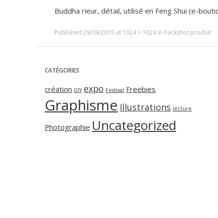
Buddha rieur, détail, utilisé en Feng Shui (e-bouti
Published
29/09/2015
at
1024 × 1024
in
Packshot produit
CATÉGORIES
expo
création
Freebies
DIY
Festival
Graphisme
Illustrations
lecture
Uncategorized
Photographie