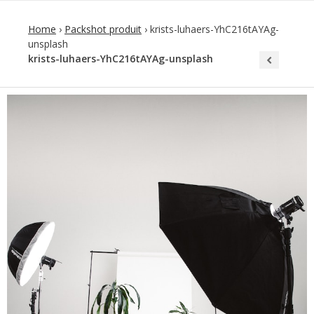
Home
›
Packshot produit
›
krists-luhaers-YhC216tAYAg-
unsplash
krists-luhaers-YhC216tAYAg-unsplash