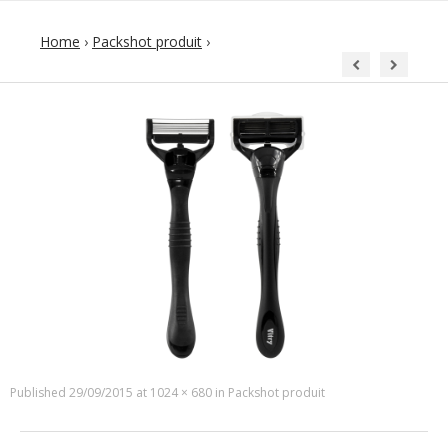
Home
›
Packshot produit
›
Published
29/09/2015
at
1024 × 680
in
Packshot produit