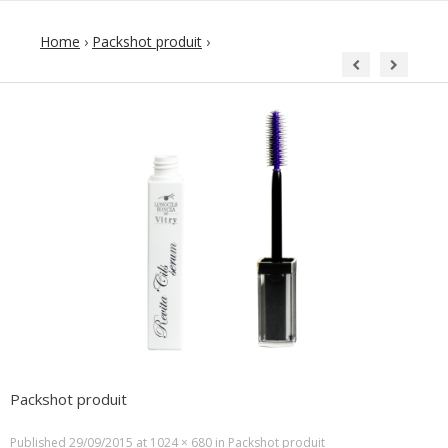
Home
›
Packshot produit
›
Packshot produit
Published
29/09/2015
at
1024 × 680
in
Packshot produit