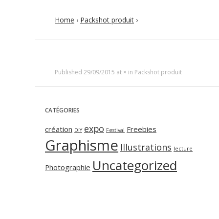
Home
›
Packshot produit
›
Published
29/09/2015
at
×
in
Packshot produit
CATÉGORIES
expo
création
Freebies
DIY
Festival
Graphisme
Illustrations
lecture
Uncategorized
Photographie