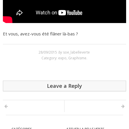
Et vous, avez-vous été flâner là-bas ?
28/09/2015
by
soe_labelleverte
Category:
expo
,
Graphisme
.
Leave a Reply