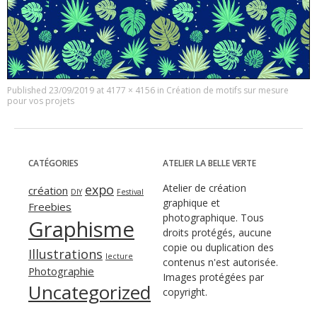
Published
23/09/2019
at
4177 × 4156
in
Création de motifs sur mesure
pour vos projets
CATÉGORIES
ATELIER LA BELLE VERTE
expo
Atelier de création
création
DIY
Festival
graphique et
Freebies
photographique. Tous
Graphisme
droits protégés, aucune
copie ou duplication des
Illustrations
lecture
contenus n'est autorisée.
Photographie
Images protégées par
Uncategorized
copyright.