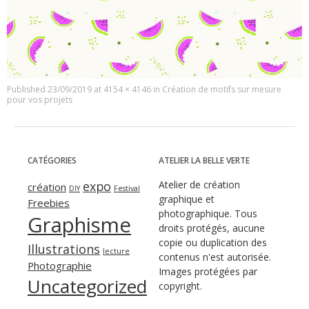
Published
23/09/2019
at
4154 × 4146
in
Création de motifs sur mesure
pour vos projets
CATÉGORIES
ATELIER LA BELLE VERTE
expo
Atelier de création
création
DIY
Festival
graphique et
Freebies
photographique. Tous
Graphisme
droits protégés, aucune
copie ou duplication des
Illustrations
lecture
contenus n'est autorisée.
Photographie
Images protégées par
Uncategorized
copyright.