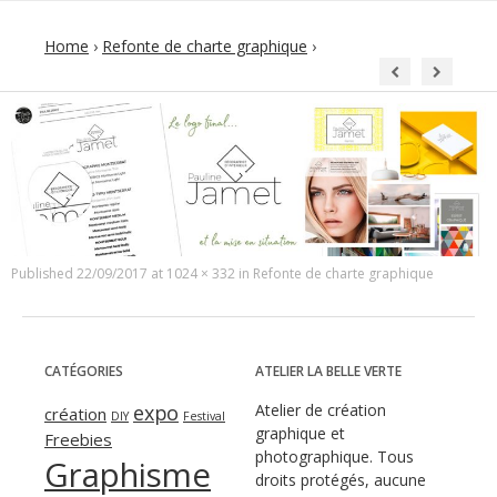
Home
›
Refonte de charte graphique
›
Published
22/09/2017
at
1024 × 332
in
Refonte de charte graphique
CATÉGORIES
ATELIER LA BELLE VERTE
expo
Atelier de création
création
DIY
Festival
graphique et
Freebies
photographique. Tous
Graphisme
droits protégés, aucune