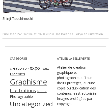
Shinji Tsuchimochi
Published
24/03/2016
at
702 × 702
in
Une balade à Tokyo en illustration
CATÉGORIES
ATELIER LA BELLE VERTE
expo
Atelier de création
création
DIY
Festival
graphique et
Freebies
photographique. Tous
Graphisme
droits protégés, aucune
copie ou duplication des
Illustrations
lecture
contenus n'est autorisée.
Photographie
Images protégées par
Uncategorized
copyright.