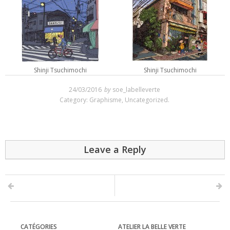
Shinji Tsuchimochi
Shinji Tsuchimochi
24/03/2016
by
soe_labelleverte
Category:
Graphisme
,
Uncategorized
.
Leave a Reply
CATÉGORIES
ATELIER LA BELLE VERTE