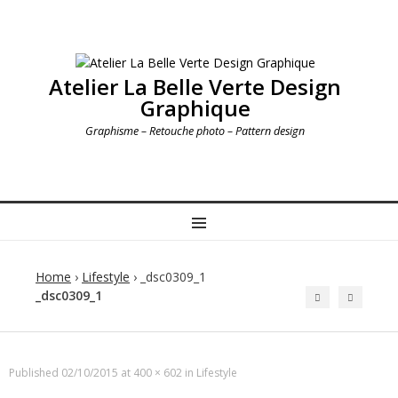
Atelier La Belle Verte Design
Graphique
Graphisme – Retouche photo – Pattern design
MENU
Home
›
Lifestyle
›
_dsc0309_1
_dsc0309_1
Published
02/10/2015
at
400 × 602
in
Lifestyle