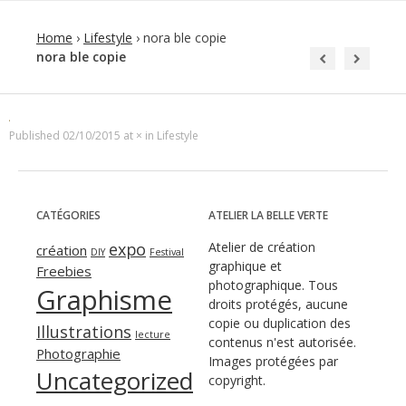
Home
›
Lifestyle
›
nora ble copie
nora ble copie
Published
02/10/2015
at
×
in
Lifestyle
CATÉGORIES
ATELIER LA BELLE VERTE
expo
Atelier de création
création
DIY
Festival
graphique et
Freebies
photographique. Tous
Graphisme
droits protégés, aucune
copie ou duplication des
Illustrations
lecture
contenus n'est autorisée.
Photographie
Images protégées par
Uncategorized
copyright.