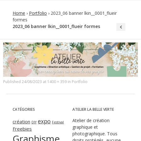
Home
›
Portfolio
›
2023_06 banner lkin__0001_flueir
formes
2023_06 banner lkin__0001_flueir formes
Published
24/08/2023
at
1400 × 359
in
Portfolio
CATÉGORIES
ATELIER LA BELLE VERTE
expo
Atelier de création
création
DIY
Festival
graphique et
Freebies
photographique. Tous
Graphisme
droits protégés, aucune