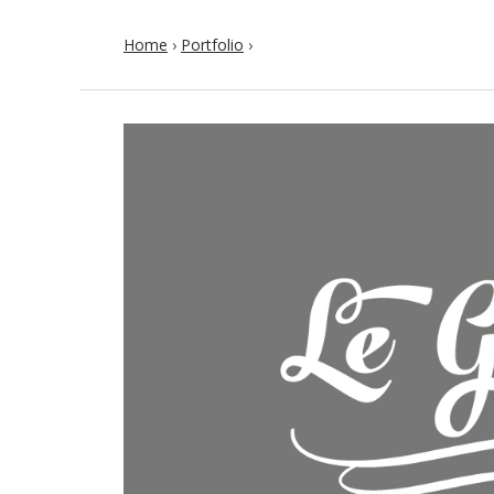
Home
›
Portfolio
›