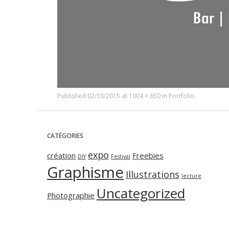
Published
02/10/2015
at
1004 × 650
in
Portfolio
CATÉGORIES
expo
création
Freebies
DIY
Festival
Graphisme
Illustrations
lecture
Uncategorized
Photographie