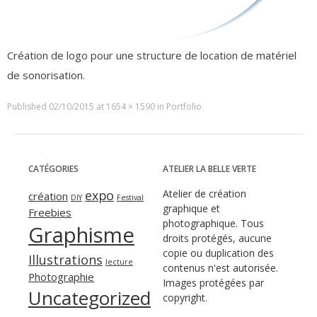
Création de logo pour une structure de location de matériel
de sonorisation.
Published
02/10/2015
at
1654 × 1590
in
Portfolio
CATÉGORIES
ATELIER LA BELLE VERTE
expo
Atelier de création
création
DIY
Festival
graphique et
Freebies
photographique. Tous
Graphisme
droits protégés, aucune
copie ou duplication des
Illustrations
lecture
contenus n'est autorisée.
Photographie
Images protégées par
Uncategorized
copyright.