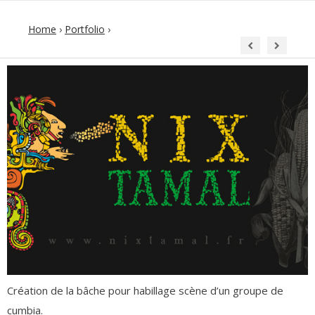
Home
›
Portfolio
›
Création de la bâche pour habillage scène d’un groupe de
cumbia.