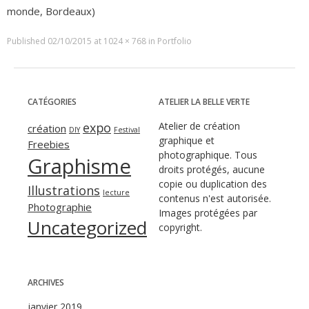
monde, Bordeaux)
Published
02/10/2015
at
1024 × 768
in
Portfolio
CATÉGORIES
ATELIER LA BELLE VERTE
expo
Atelier de création
création
DIY
Festival
graphique et
Freebies
photographique. Tous
Graphisme
droits protégés, aucune
copie ou duplication des
Illustrations
lecture
contenus n'est autorisée.
Photographie
Images protégées par
Uncategorized
copyright.
ARCHIVES
janvier 2019