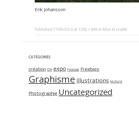
Erik Johansson
Published
17/05/2016
at
1200 × 849
in
Rêve et réalité
CATÉGORIES
expo
création
Freebies
DIY
Festival
Graphisme
Illustrations
lecture
Uncategorized
Photographie