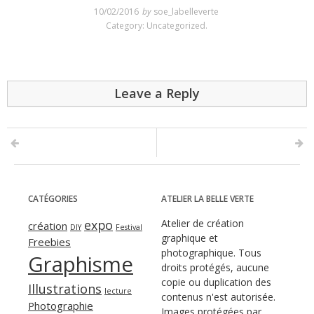
10/02/2016
by
soe_labelleverte
Category:
Uncategorized
.
Leave a Reply
CATÉGORIES
ATELIER LA BELLE VERTE
expo
Atelier de création
création
DIY
Festival
graphique et
Freebies
photographique. Tous
Graphisme
droits protégés, aucune
copie ou duplication des
Illustrations
lecture
contenus n'est autorisée.
Photographie
Images protégées par